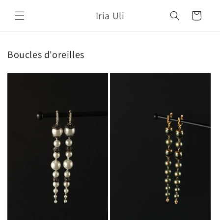
et
passer
Iria Uli
Panier
au
contenu
Boucles d'oreilles