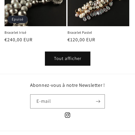
Épuisé
Bracelet Irisé
Bracelet Pastel
Prix
€240,00 EUR
Prix
€120,00 EUR
habituel
habituel
Tout afficher
Abonnez-vous à notre Newsletter !
E-mail
Instagram