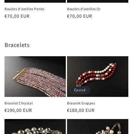
Boucles d'oreilles Perles
Boucles d'oreilles Or
Prix
€70,00 EUR
Prix
€70,00 EUR
habituel
habituel
Bracelets
Épuisé
Bracelet Chrystal
Bracelet Grappes
Prix
€190,00 EUR
Prix
€180,00 EUR
habituel
habituel