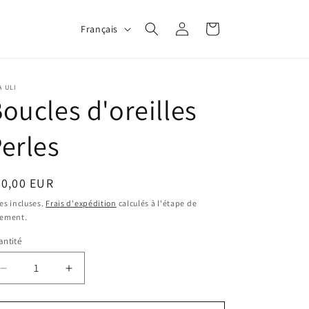
L
Connexion
Panier
Français
a
n
g
A ULI
oucles d'oreilles
u
e
erles
ix
70,00 EUR
bituel
es incluses.
Frais d'expédition
calculés à l'étape de
iement.
ntité
Réduire
Augmenter
la
la
quantité
quantité