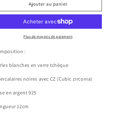
de
de
Ajouter au panier
Boucles
Boucles
d&#39;oreilles
d&#39;oreilles
Perles
Perles
Plus de moyens de paiement
mposition :
rles blanches en verre tchèque
tercalaires noires avec CZ (Cubic zirconia)
se en argent 925
ngueur 12cm