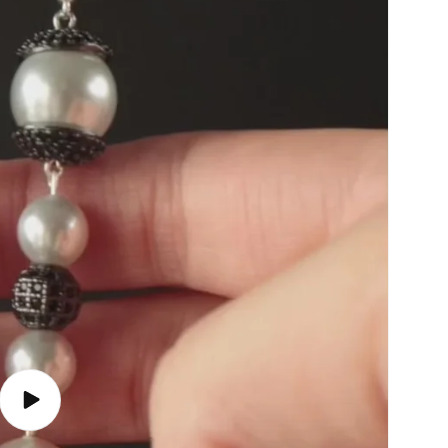
Lire
la
vidéo